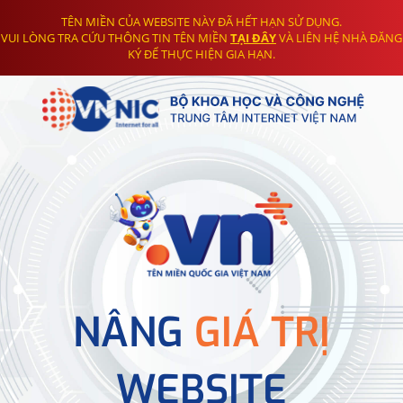
TÊN MIỀN CỦA WEBSITE NÀY ĐÃ HẾT HẠN SỬ DỤNG.
VUI LÒNG TRA CỨU THÔNG TIN TÊN MIỀN
TẠI ĐÂY
VÀ LIÊN HỆ NHÀ ĐĂNG
KÝ ĐỂ THỰC HIỆN GIA HẠN.
NÂNG
GIÁ TRỊ
WEBSITE