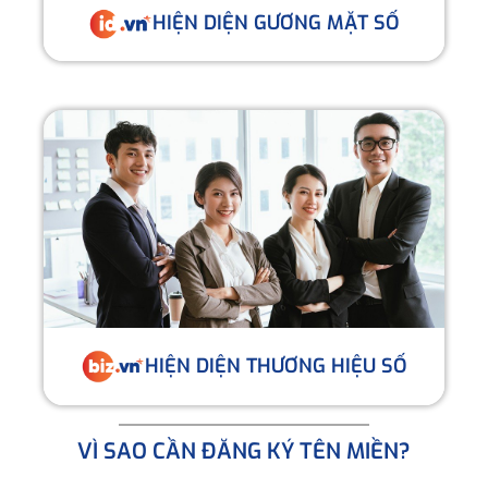
HIỆN DIỆN GƯƠNG MẶT SỐ
HIỆN DIỆN THƯƠNG HIỆU SỐ
VÌ SAO CẦN ĐĂNG KÝ TÊN MIỀN?