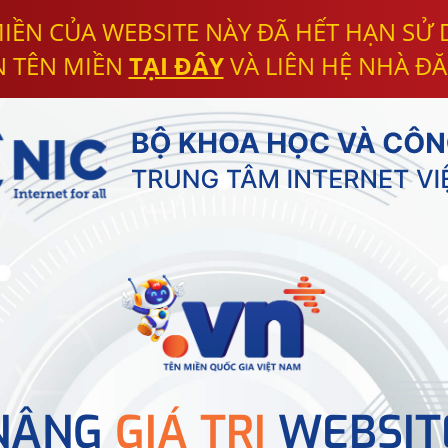
IỀN CỦA WEBSITE NÀY ĐÃ HẾT HẠN SỬ
N TÊN MIỀN
TẠI ĐÂY
VÀ LIÊN HỆ NHÀ ĐĂ
NÂNG
GIÁ TRỊ
WEBSIT