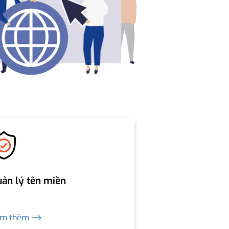
ản lý tên miền
em thêm ⟶