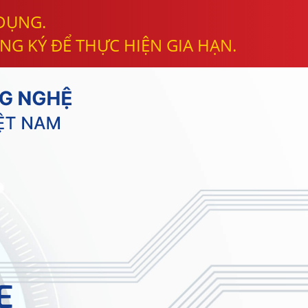
 DỤNG.
NG KÝ ĐỂ THỰC HIỆN GIA HẠN.
E