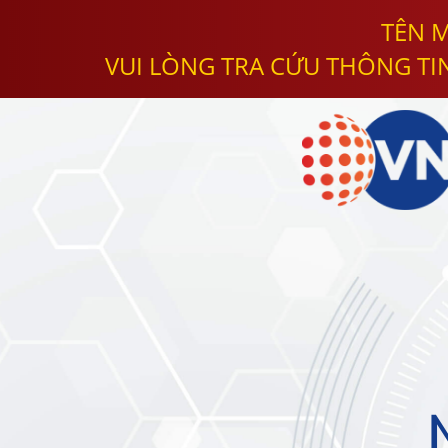
TÊN M
VUI LÒNG TRA CỨU THÔNG TI