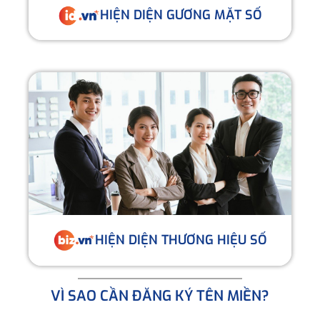
HIỆN DIỆN GƯƠNG MẶT SỐ
HIỆN DIỆN THƯƠNG HIỆU SỐ
VÌ SAO CẦN ĐĂNG KÝ TÊN MIỀN?