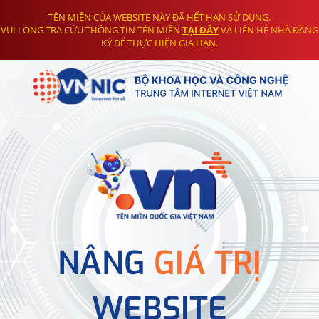
TÊN MIỀN CỦA WEBSITE NÀY ĐÃ HẾT HẠN SỬ DỤNG.
VUI LÒNG TRA CỨU THÔNG TIN TÊN MIỀN
TẠI ĐÂY
VÀ LIÊN HỆ NHÀ ĐĂNG
KÝ ĐỂ THỰC HIỆN GIA HẠN.
NÂNG
GIÁ TRỊ
WEBSITE